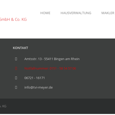
HOME
HAUSVERWALTUNG
MAKLER
KONTAKT
Amtsstr. 13 - 55411 Bingen am Rhein
Notfallnummer: 0151 - 58 54 57 06
06721 - 16171
info@tvi-meyer.de
o. KG