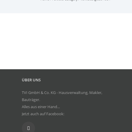
WEG
Bad Kreuznach
Hausverwaltung
·
Lightbox
·
Verwaltung seit 1984
ÜBER UNS
TVI GmbH & Co. KG - Hausverwaltung, Makler,
Bauträger.
Alles aus einer Hand...
Jetzt auch auf Facebook: